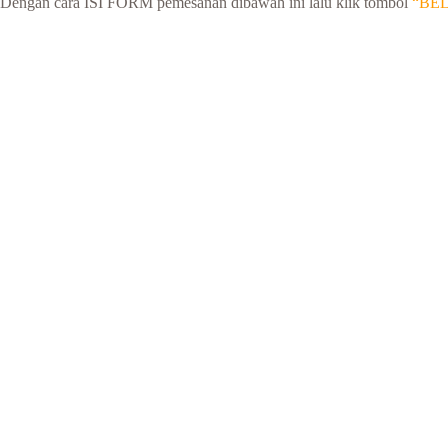
Dengan cara ISI FORM pemesanan dibawah ini lalu klik tombol
“BE