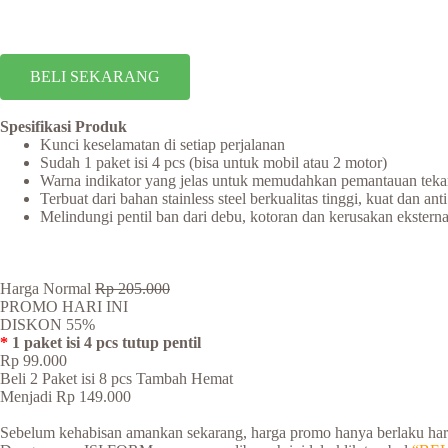
BELI SEKARANG
Spesifikasi Produk
Kunci keselamatan di setiap perjalanan
Sudah 1 paket isi 4 pcs (bisa untuk mobil atau 2 motor)
Warna indikator yang jelas untuk memudahkan pemantauan teka
Terbuat dari bahan stainless steel berkualitas tinggi, kuat dan anti
Melindungi pentil ban dari debu, kotoran dan kerusakan eksterna
Harga Normal
Rp 205.000
PROMO HARI INI
DISKON 55%
*
1 paket isi 4 pcs tutup pentil
Rp 99.000
Beli 2 Paket isi 8 pcs Tambah Hemat
Menjadi Rp 149.000
Sebelum kehabisan amankan sekarang, harga promo hanya berlaku hari 