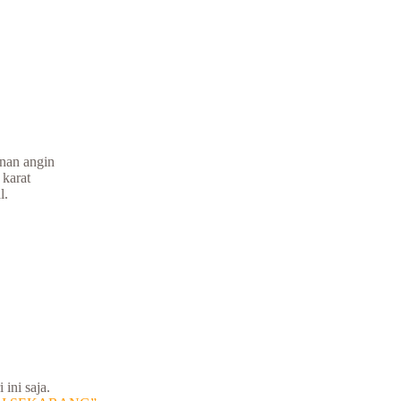
nan angin
 karat
l.
ini saja.