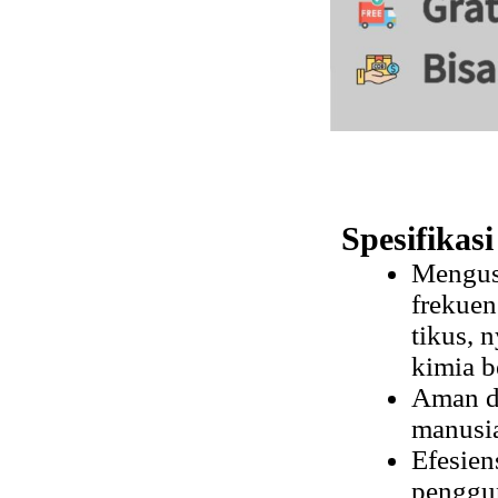
Spesifikas
Mengus
frekuen
tikus, 
kimia b
Aman d
manusia
Efesien
penggun