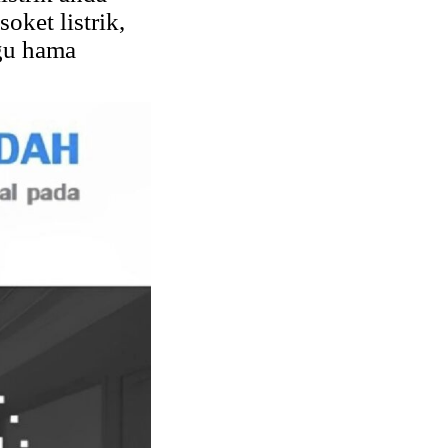
ket listrik,
ggu hama