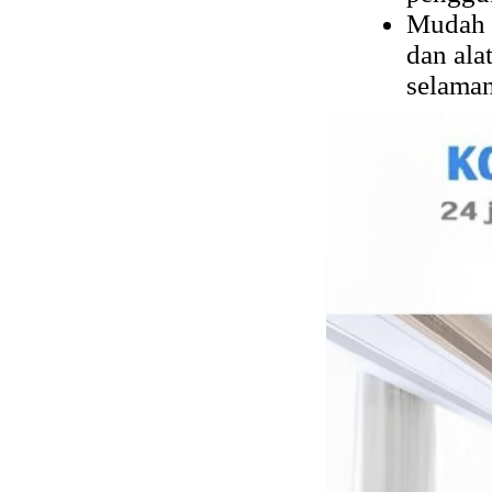
Mudah D
dan ala
selaman