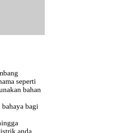
ombang
hama seperti
gunakan bahan
bahaya bagi
hingga
istrik anda